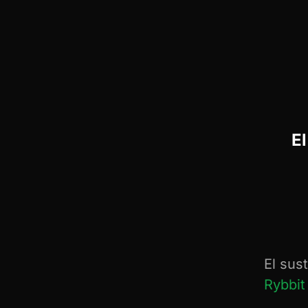
El
El sus
Rybbit